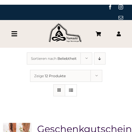
Zum
Inhalt
springen
Toggle
Navigation
Yoga
Sortieren nach
Beliebtheit
Yoga-Praxis
Zeige
12 Produkte
Yoga Online
Über Mich
Geschenkgutschein