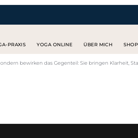
GA-PRAXIS
YOGA ONLINE
ÜBER MICH
SHO
ndern bewirken das Gegenteil: Sie bringen Klarheit, Sta