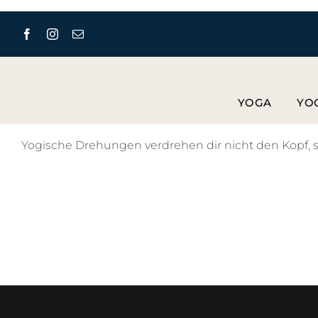
Zum
Inhalt
springen
YOGA
YO
Yogische Drehungen verdrehen dir nicht den Kopf, so