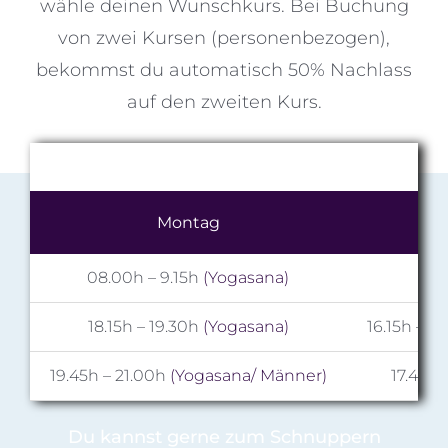
wähle deinen Wunschkurs. Bei Buchung
von zwei Kursen (personenbezogen),
bekommst du automatisch 50% Nachlass
auf den zweiten Kurs.
Montag
08.00h – 9.15h
(Yogasana)
18.15h – 19.30h
(Yogasana)
16.15h – 1
19.45h – 21.00h
(Yogasana/ Männer)
17.45h 
Du kannst gerne zum Schnuppern