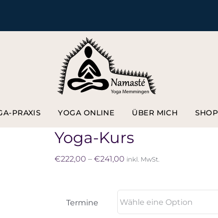
GA-PRAXIS
YOGA ONLINE
ÜBER MICH
SHO
Yoga-Kurs
Preisspanne:
€
222,00
–
€
241,00
inkl. MwSt.
€222,00
bis
€241,00
Termine