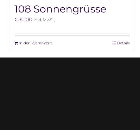
108 Sonnengrüsse
€
30,00
inkl. MwSt.
In den Warenkorb
Details