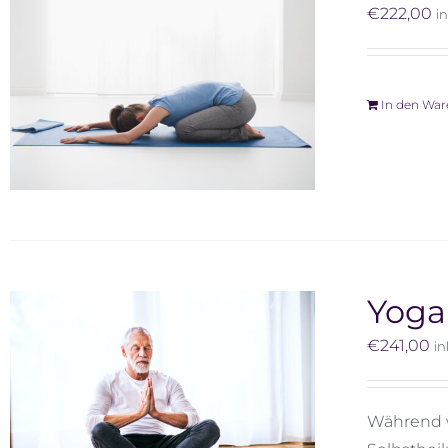
€
222,00
i
In den Wa
Yoga
€
241,00
in
Während w