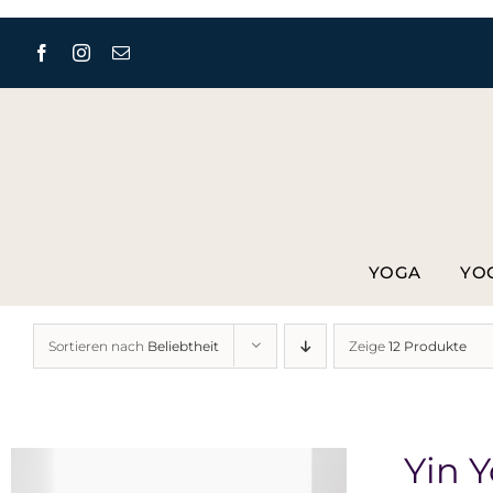
Zum
Inhalt
springen
YOGA
YO
Sortieren nach
Beliebtheit
Zeige
12 Produkte
Yin 