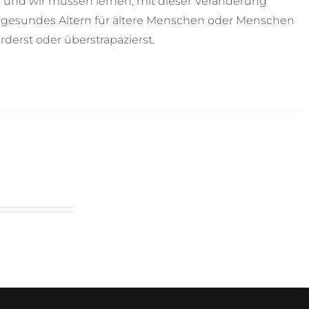
b und wir müssen lernen, mit dieser Veränderung
 gesundes Altern für ältere Menschen oder Menschen
derst oder überstrapazierst.