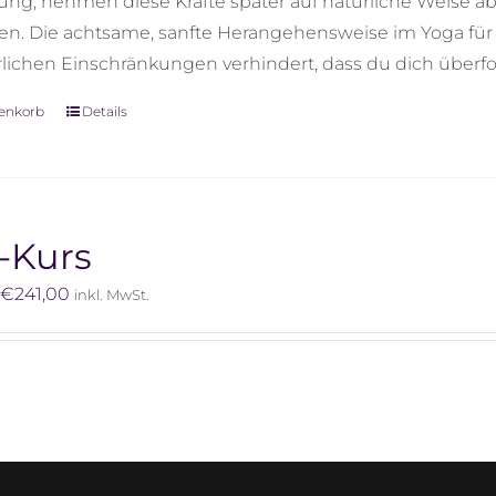
lung, nehmen diese Kräfte später auf natürliche Weise a
. Die achtsame, sanfte Herangehensweise im Yoga für
rlichen Einschränkungen verhindert, dass du dich überfor
renkorb
Details
-Kurs
Preisspanne:
–
€
241,00
inkl. MwSt.
€222,00
bis
€241,00